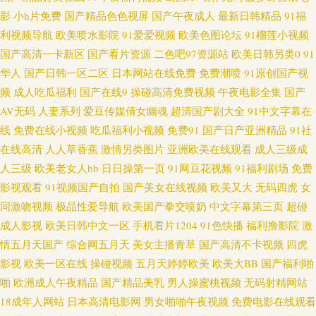
影
小h片免费
国产精品色色视屏
国产午夜成人
最新日韩精品
91福
天堂强奸 国产日韩欧美一区 欧美三区视频 五月天午夜福利 91深夜影院色 肏
利视频导航
欧美喷水影院
91爱爱视频
欧美色图论坛
91榴莲小视频
国产高清一卡新区
国产看片资源
二色吧97资源站
欧美日韩另类0
91
屄爽片 黄色片传媒视频 欧美成人性交 色亭亭性爱网 91豆花视频在线 草莓视
华人
国产日韩一区二区
日本网站在线免费
免费潮喷
91原创国产视
频最新章节 玖玖爽A 丝袜美尻人妻偷拍 91破解版片 都市激情自拍 老湿机app
频
成人吃瓜福利
国产在线9
操碰高清免费视频
午夜电影全集
国产
AV无码
人妻系列
爱豆传媒倩女幽魂
超清国产剧大全
91中文字幕在
日韩精彩视频 亚洲色图日韩 91在线超碰 岛国四级片 欧美激情论坛 波多野氏
线
免费在线小视频
吃瓜福利小视频
免费91
国产日产亚洲精品
91社
在线高清
人人草香蕉
激情另类图片
亚洲欧美在线观看
成人三级成
黄色39 含羞草福利影院 日韩精品五区 一本道色AV 99色福利导航 福利视频导
人三级
欧美老女人bb
日日操第一页
91网豆花视频
91福利剧场
免费
影视观看
91视频国产自拍
国产美女在线视频
欧美又大
无码四虎
女
航极品 久草超碰 人妖社区午夜剧场 91大神最新地址 成人秀场 久久草草视频
同激吻视频
极品性爱导航
欧美国产拳交喷奶
中文字幕第三页
超碰
成人影视
欧美日韩中文一区
手机看片1204
91色快播
福利撸影院
激
成人 青娱乐92 亚洲超碰在线 99福利导航 国产11页 久久国内精品 人人操碰
情五月天国产
综合网五月天
美女主播青草
国产高清不卡视频
四虎
影视
欧美一区在线
操碰视频
五月天婷婷欧美
欧美大BB
国产福利啪
午夜深夜av福利 99视频一区 韩国人妻Av 欧美日韩av 午夜精品影院 91美眉网
啪
欧洲成人午夜精品
国产精品美乳
男人操蜜桃视频
无码射精网站
18成年人网站
日本高清电影网
男女啪啪午夜视频
免费电影在线观看
超碰不卡网站 精品在线网站 日本A√视频 伊人成人999 A片影院 久草久色首