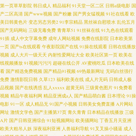
第一页草草影院
韩日成人
精品福利
91天堂一区二区
日韩a级电影
国
产二区高清
国产www视频
国产粉嫩
国产男女猛视频
91社在线看
欧
美日韩黄色片
变态另态另类2
91李宗精品
黑丝袜自慰喷水
乱伦五月
国产无码网站
三级无毒免费
青青草51
91丝袜在线
91九色在线观看
91插
成人中文字幕免费
成年人网站视频
免费在线影院
日本欧美第
一页
国产ts在线观看
午夜影院国产在线
91操在线观看
日韩在线播放
视频
成人大片一级天天
内射性爱网址大全
欧美社区第一页
欧美在
线视频播放
91视频污污污
超碰在线公开
AV蜜桃吃瓜
日本欧美在线
看
国产精选免费视频
国产精品91视频
69热最新网址
无码白丝强行
免费
激情影院日韩
久草123
福利欧美在线
成人片无码
日韩成人极
品视频
国产在线诱惑
乱人xxxxx
超黄无码
三级黄色图片
91免费看
视频
精品午夜福利网
精品亚洲成a人
国产精品萌白酱
日本理论
91操
电影
91一区
成人精品无
91国产小视频
日韩美女免费直播
A片网站
网址
激情文学色
国产主播第37页
青久青青
日本精品在线播放
三级
A片
国产日韩亚洲综合
91短视频网站
欧美骚网站
丁香五月天亚洲
欧美大粗吊人妖
深夜福利亚洲
人兽福利导航
91叉叉操小骚逼
成人