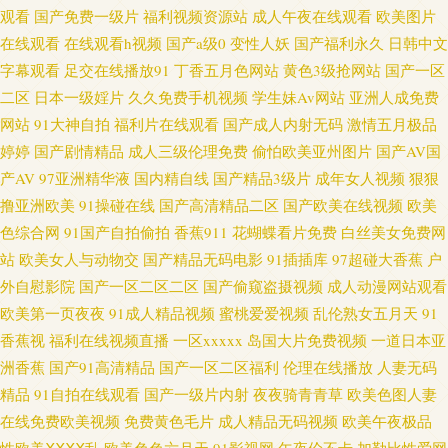
观看
国产免费一级片
福利视频资源站
成人午夜在线观看
欧美图片
欧美 尤物导航 成人在哪看片 久草首页国产 日韩女优无码a 伊人伊人网 操美
在线观看
在线观看h视频
国产a级0
变性人妖
国产福利永久
日韩中文
字幕观看
足交在线播放91
丁香五月色网站
黄色3级抢网站
国产一区
女福利导航 加勒比91在线 人人艹超碰在线 亚洲春色另类 操逼资源网 超碰97
二区
日本一级婬片
久久免费手机视频
学生妹Av网站
亚洲人成免费
中文 Av91自拍 福利视频导航网站 色网天天视频 成人Av色情 久久97影院 久
网站
91大神自拍
福利片在线观看
国产成人内射无码
激情五月极品
婷婷
国产剧情精品
成人三级伦理免费
偷怕欧美亚州图片
国产AV国
草资源站AV 日本黄色 97日韩 影音先锋欧美 成人美女免费黄色 久久午夜无码
产AV
97亚洲精华液
国内精自线
国产精品3级片
成年女人视频
狠狠
撸亚洲欧美
91操碰在线
国产高清精品二区
国产欧美在线视频
欧美
91大神合集 国产精品爽歪歪 91黑科福利视频 超碰在线成人 精品天天爽天天
色综合网
91国产自拍偷拍
香蕉911
花蝴蝶看片免费
白丝美女免费网
站
欧美女人与动物交
国产精品无码电影
91插插库
97超碰大香蕉
户
干 欧美精品午夜 色午月视频 最新91在线视频 91在线综合观看 超碰思思热 浮
外自慰影院
国产一区二区二区
国产偷窥盗摄视频
成人动漫网站观看
欧美第一页夜夜
91成人精品视频
蜜桃爱爱视频
乱伦熟女五月天
91
力操操比 国产精品爽爽网站 激情综合97 麻豆视频在线 日韩AV电影色图 瑟瑟
香蕉视
福利在线视频直播
一区xxxxx
岛国大片免费视频
一道日本亚
洲香蕉
国产91高清精品
国产一区二区福利
伦理在线播放
人妻无码
视屏 91碰在线视频 欧美色噜噜网 日日骚AV网站 亚洲成人免费电影 91看频
精品
91自拍在线观看
国产一级片内射
夜夜骑青青草
欧美色图人妻
在线免费欧美视频
免费黄色毛片
成人精品无码视频
欧美午夜极品
超碰成人人爽 国产86精选 韩国a爽v 久草國產視頻 欧美人Z0Z0 亚洲福利网 51