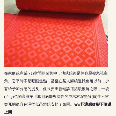
在家庭或商業(yè)空間的裝飾中，地毯始終是件容易被忽視主
角。它平時不是眨眼焦點，甚至在某人腳繞過掀角落以前，少
有給予加分感的提及。但只要重新端詳這溫暖覆屏之際，一統
(tǒng)色的高雅羊毛套到底能與冷靜的空木材深墨發(fā)生不容
舒適感從腳下暗遞
突兀的從容色澤從低昂頭始安頓了氛圍。\n\n
上回