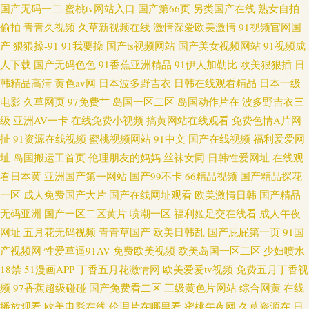
国产无码一二
蜜桃tv网站入口
国产第66页
另类国产在线
熟女自拍
偷拍
青青久视频
久草新视频在线
激情深爱欧美激情
91视频官网国
产
狠狠操-91
91我要操
国产ts视频网站
国产美女视频网站
91视频成
人下载
国产无码色色
91香蕉亚洲精品
91伊人加勒比
欧美狠狠插
日
韩精品高清
黄色av网
日本波多野吉衣
日韩在线观看精品
日本一级
电影
久草网页
97免费艹
岛国一区二区
岛国动作片在
波多野吉衣三
级
亚洲AV一卡
在线免费小视频
搞黄网站在线观看
免费色情A片网
扯
91资源在线视频
蜜桃视频网站
91中文
国产在线视频
福利爱爱网
址
岛国搬运工首页
伦理朋友的妈妈
丝袜女同
日韩性爱网址
在线观
看日本黄
亚洲国产第一网站
国产99不卡
66精品视频
国产精品探花
一区
成人免费国产大片
国产在线网址观看
欧美激情日韩
国产精品
无码亚洲
国产一区二区黄片
喷潮一区
福利姬足交在线看
成人午夜
网址
五月花无码视频
青青草国产
欧美日韩乱
国产屁屁第一页
91国
产视频网
性爱草逼91AV
免费欧美视频
欧美岛国一区二区
少妇喷水
18禁
51漫画APP
丁香五月花激情网
欧美爱爱tv视频
免费五月丁香视
频
97香蕉超级碰碰
国产免费看二区
三级黄色片网站
综合网黄
在线
播放观看
欧美电影在线
伦理片在哪里看
蜜桃午夜网
久草资源在
日