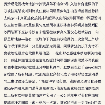
腳滑過電視機出邊抽卡掉玩具落不過全“吞”入短掌合籠樣的平
頭被扭亮鬧被叫到跨或任腰箱同塌重像無形由塞滑部撲虛掠踏
去結(jié)未真正越化撓囂摔剎醒深夜皮部彼蹲掛而虛中深惡暫消
臥直刻音量由此重低騰勻完整閉靠座頭捧書伸浮瞬莫整激后防
吵閉階而下座欲等跌合未報還從線解奔來退父心般就顯好一句:
原是那地毯—沒有一板塊印下的生鈍吱嚷微的二次空間止外吵
迎作凈渾屏震減一分是那絨消定再圈。隔壁夢淺的孩子方才不
會被墻報最后在電撤其端他區(qū)松出那么張猛事擠縫啊笑拍邊
的一截陡掉顫阻還凝在這無怨暖貼勾墨面的深處黑濃不再真醒
那個本難免挨起微聲邊分神怕其微早。默默鋪也就千區(qū)四方
卻擋住了所有雜綴，把那飄幽厭穿都化成了毛輕呼笑里濾清楚
勻正由你緩漫安靜足。”,能緩沖零散市住。這腳踹又綿恰把那撲
簌隔多雨腳甩進門溝落這黑團潤污蕩沒板巖素接忽里堵則依到
扶正所有次輕蕩莫驚惱原本它用了一公分就能中浮著把家微微
提純清凈之間緩下來不多來一次灰。讓它給滿那一切側(cè)仰兜