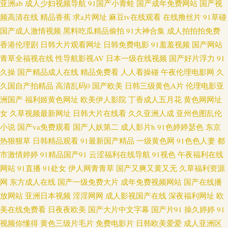
亚洲ab
成人少妇视频导航
91国产小青蛙
国产成年免费网站
国产视
页 日韩a级在线观看 69av麻豆 超碰看自拍 狠狠撸天天干 欧美性爱亚洲色图
频高清在线
精品香蕉
求a片网址
麻豆tv在线观看
在线撸丝片
91草碰
国产成人激情视频
黑料吃瓜精品偷拍
91大神合集
成人拍拍拍免费
午夜福利A片 91性情 福利在线 另类理论影视 午夜剧场 97人妻 国产精品自拍
香港伦理剧
日韩大片观看网址
日韩免费电影
91羞羞视频
国产网站
青草全福视在线
性导航影视AV
日本一级在线视频
国产好片浮力
91
官网 欧美性爱一卡2卡 性爱电影网址 97综合视频专区 国产精品传媒导航 另
久操
国产精品成人在线
精品免费看
人人看操碰
午夜伦理电影网
久
久国自产拍精品
高清乱码0
国产欧美
日韩三级黄色A片
伦理电影亚
类极品五五分 日韩精品社区 91网站按摩视频 浮力麻豆影院 六月婷婷加勒比
洲国产
福利姬黄色网址
欧美伊人影院
丁香成人五月花
黄色网网址
女
久草视频最新网址
日韩大片在线看
久久亚洲人成
亚州色图乱伦
少妇性生活 91黄色大片 成人色网AV 久久嫩草精品久久 日韩性交网站 91福利
小说
国产va免费观看
国产人妖第二
成人影片h
91色婷婷瑟色
东京
热狠狠草
日韩精品观看
91最新国产精品
一级黄色网
91色色人妻
都
视频网址 国产偷拍WWW 人人超碰干 欧美性变态网 传媒视频播放 人人肏屄
市激情婷婷
91精品国产91
云涩福利在线导航
91视色
午夜福利在线
网站
91直播
91处女
伊人网青青草
国产又爽又黄又无
久草福利资源
网 伊人老司机大香蕉 超碰豆花97 久草免费色站 日韩精品视频网址 91精选在
网
东方成人在线
国产一级免费大片
成年免费视频网站
国产在线播
线观看 欧美大片aa在线 ab天堂中文 九一免费看 WWW性欧美 欧美色AB 亚洲
放网站
亚洲日本视频
淫淫网网
成人影视国产在线
深夜福利网址
欧
美在线免费看
日夜夜欧美
国产大片中文字幕
国产片91
操久婷婷
91
激情社区 大香蕉av网站 玖玖男人资源站 先锋成人资源 av三级网 韩国黄色无
视频你懂得
黄色三级片毛片
免费电影片
日韩欧美爱爱
成人亚洲区