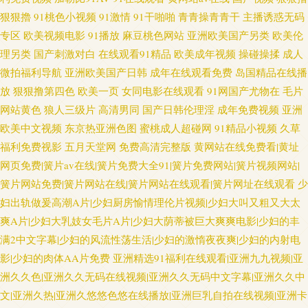
狠狠擼
91桃色小视频
91激情
91干啪啪
青青操青青干
主播诱惑无码
专区
欧美视频电影
91播放
麻豆桃色网站
亚洲欧美国产另类
欧美伦
理另类
国产刺激对白
在线观看91精品
欧美成年视频
操碰操揉
成人
微拍福利导航
亚洲欧美国产日韩
成年在线观看免费
岛国精品在线播
放
狠狠撸第四色
欧美一页
女同电影在线观看
91网国产尤物在
毛片
网站黄色
狼人三级片
高清男同
国产日韩伦理淫
成年免费视频
亚洲
欧美中文视频
东京热亚洲色图
蜜桃成人超碰网
91精品小视频
久草
福利免费视影
五月天堂网
免费高清完整版
黄网站在线免费看|黄址
网页免费|簧片av在线|簧片免费大全91|簧片免费网站|簧片视频网站|
簧片网站免费|簧片网站在线|簧片网站在线观看|簧片网址在线观看
少
妇出轨做爰高潮A片|少妇厨房愉情理伦片视频|少妇大叫又粗又大太
爽A片|少妇大乳妓女毛片A片|少妇大荫蒂被巨大爽爽电影|少妇的丰
满2中文字幕|少妇的风流性荡生活|少妇的激惰夜夜爽|少妇的内射电
影|少妇的肉体AA片免费
亚洲精选91福利在线观看|亚洲九九视频|亚
洲久久色|亚洲久久无码在线视频|亚洲久久无码中文字幕|亚洲久久中
文|亚洲久热|亚洲久悠悠色悠在线播放|亚洲巨乳自拍在线视频|亚洲卡