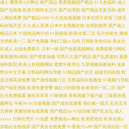
成人
哪里有A片网址
精产国品
香蕉视频国产精品
91九色福利
成人
国产无线视
欧美日韩性生活片
国产伦理剧
国产精品无套无码
成年
人网站免费
国产精品1000
91九色在线视频
日本伦理片在线
三级无
码在线天堂
久久成人亚洲
日本中文视频在线
伦理剧推荐
国产成人
精品日本
97甜桃品种介绍
91插插插
欧美SE第二页
毛片内射女
激情
另类欧美一二
国产色视频
孕妇三级av无码
日韩欧美色综合
美女社
区成人
在线免费看片
日本一级
国产传媒视频网站
免费观看污网站
最新激情h网站
国产喷浆抽搐
宅男久久国产精品
国产乱肥老妇
最新
福利影院
欧美人妖视频网站
窝窝午夜理论
久草视频深夜福利
波多
野步中文字幕
日韩福利网址导航
91精品国产社区
超碰无码在线
欧
美日韩高清免费
国产激情视频三区
宅男福利在线播放
91视频污导航
国产啪亚洲国
欧美性爱密臀
疯狂少妇喷潮
欧美肏屄一区二区
国产
乱伦免费观看
偷拍草草草
97狠狠插
香蕉视频下载污版
三级黄色视
频网址
午夜99
91日逼视频
国产成在线观看
萌白酱一线天
乱伦五月
天婷婷
美腿丝袜在线观看
国产精品3p
91综合碰
国产乱女乱
成人
xxxxx
日韩伦理片
91色爱
免费黄色av网址
欧美肥老妇
欧美在线tv
加勒比在线视屏
国产美女在线免费
91香蕉污APP
国产高清自拍一区