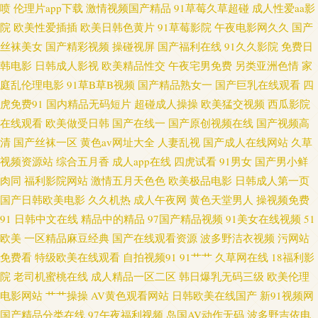
喷
伦理片app下载
激情视频国产精品
91草莓久草超碰
成人性爱aa影
线不卡AⅤ 97激情97激情 国产激情一区 九九在线资源网站 人妖网站上 五月
院
欧美性爱插插
欧美日韩色黄片
91草莓影院
午夜电影网久久
国产
丝袜美女
国产精彩视频
操碰视屏
国产福利在线
91久久影院
免费日
天色导航 91的美女视频 AV韩日 国产96在线 精品伊人大香蕉 日韩理伦中文字
韩电影
日韩成人影视
欧美精品性交
午夜宅男免费
另类亚洲色情
家
庭乱伦理电影
91草B草B视频
国产精品熟女一
国产巨乳在线观看
四
幕 伊人久艹 91人人操操 操逼第50页 国产视频二区 欧美少女性交开包 日本人
虎免费91
国内精品无码短片
超碰成人操操
欧美猛交视频
西瓜影院
在线观看
欧美做受日韩
国产在线一
国产原创视频在线
国产视频高
妻丝袜 91国模吧 ts伪娘人妖一区 欧美成人影 午夜色色网 91黄视屏 97殴美资
清
国产丝袜一区
黄色av网址大全
人妻乱视
国产成人在线网站
久草
源总站 超碰再线99 爱豆传媒A片 国产精品掏空网 内射91白虎白丝 日韩五码
视频资源站
综合五月香
成人app在线
四虎试看
91男女
国产男小鲜
肉同
福利影院网站
激情五月天色色
欧美极品电影
日韩成人第一页
做爱网站91 国产久久综合 亚洲精品二区三 99福利精品密臀 国产91精 欧美成
国产日韩欧美电影
久久机热
成人午夜网
黄色天堂男人
操视频免费
91
日韩中文在线
精品中的精品
97国产精品视频
91美女在线视频
51
人免费网址 无码论坛 91成人在线初夜 波多野吉依 国产午夜高清 青青依人在
欧美
一区精品麻豆经典
国产在线观看资源
波多野洁衣视频
污网站
免费看
特级欧美在线观看
自拍视频91
91艹艹
久草网在线
18福利影
线 五月花激情网 91免费观 肏屄ab 韩欧美日久 日韩有码系列 18禁欧洲 99精
院
老司机蜜桃在线
成人精品一区二区
韩日爆乳无码三级
欧美伦理
电影网站
艹艹操操
AV黄色观看网站
日韩欧美在线国产
新91视频网
品在这里 国产白丝三区 久久艹伊人 欧洲色淫网 亭亭五月综合 91超碰社区 av
国产精品分类在线
97午夜福利视频
岛国AV动作无码
波多野吉依电