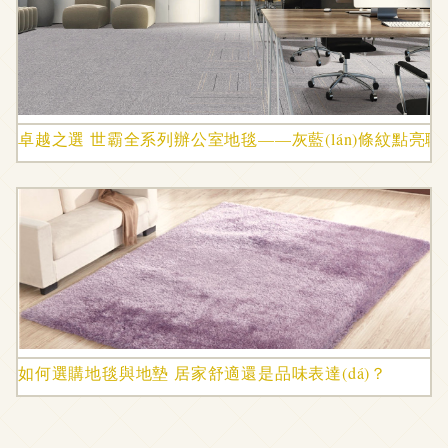
卓越之選 世霸全系列辦公室地毯——灰藍(lán)條紋點亮
如何選購地毯與地墊 居家舒適還是品味表達(dá)？