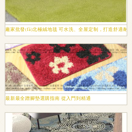
廠家批發(fā)北極絨地毯 可水洗、全屋定制，打造舒適耐
最新最全蹭腳墊選購指南 從入門到精通