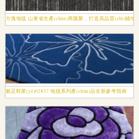
方塊地毯 山東省生產(chǎn)商匯聚，打造高品質(zhì)鋪地面
魅足鞋業(yè)02837 地毯系列產(chǎn)品全新參考指南