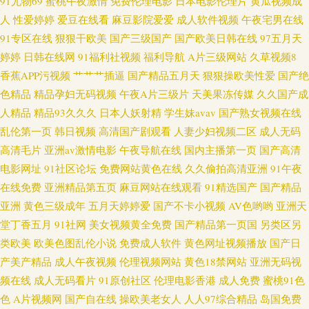
91尤物69
蜜桃午夜激情
免费伦理电影
日本电影伦理片
黄瓜视频成
人
性爱婷婷
爱豆在线看
麻豆影院爱爱
成人软件视频
午夜宅男在线
91专区在线
狠狠干欧美
国产三级国产
国产欧美日韩在线
97五月天
婷婷
日韩在线网
91福利社视频
福利导航
A片三级网站
久草视频8
香蕉APP污视频
艹艹艹插逼
国产精品五月天
狠狠操欧美性爱
国产绝
色精品
精品孕妇无码视频
午夜A片三级片
天美果冻传媒
久久国产成
人精品
精品93久久久
日本人妖射精
学生妹avav
国产熟女视频在线
乱伦第一页
韩日视频
高清国产剧观看
人妻少妇视频二区
成人无码
高清毛片
亚洲av激情电影
午夜导航在线
国内主播第一页
国产高清
电影网址
91社区论坛
免费网站黄色在线
久久偷拍高清亚洲
91午夜
在线免费
亚洲精品第五页
麻豆网站在线观看
91精选国产
国产精品
亚洲
黄色三级成年
五月天婷婷爱
国产不卡小视频
AV色哟哟
亚洲天
堂丁香五月
91社网
美女视频黄全免费
国产精品第一页国
另类区另
类欧美
欧美色图乱伦小说
免费成人软件
黄色网址视频播放
国产日
产美产精品
成人午夜视频
伦理视频网站
黄色18禁网站
亚洲无码视
频在线
成人无码看片
91原创社区
伦理电影香港
成人免费
蜜桃91色
色
A片视频网
国产自在线
操欧美老女人
人人97综合精品
岛国免费