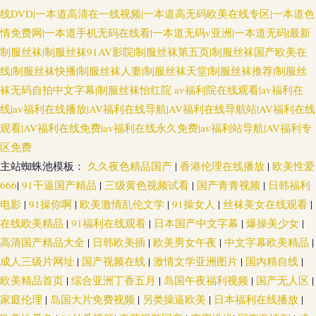
线DVD|一本道高清在一线视频|一本道高无码欧美在线专区|一本道色
情免费网|一本道手机无码在线看|一本道无码v亚洲|一本道无码|最新
制服丝袜|制服丝袜91AV影院|制服丝袜第五页|制服丝袜国产欧美在
线|制服丝袜快播|制服丝袜人妻|制服丝袜天堂|制服丝袜推荐|制服丝
袜无码自拍中文字幕|制服丝袜怡红院
av福利院在线观看|av福利在
线|av福利在线播放|AV福利在线导航|AV福利在线导航站|AV福利在线
观看|AV福利在线免费|av福利在线永久免费|av福利站导航|AV福利专
区免费
主站蜘蛛池模板：
久久夜色精品国产
|
香港伦理在线播放
|
欧美性爱
666
|
91干逼国产精品
|
三级黄色视频试看
|
国产青青视频
|
日韩福利
电影
|
91操你啊
|
欧美激情乱伦文学
|
91操女人
|
丝袜美女在线观看
|
在线欧美精品
|
91福利在线观看
|
日本国产中文字幕
|
爆操美少女
|
高清国产精品大全
|
日韩欧美插
|
欧美男女午夜
|
中文字幕欧美精品
|
成人三级片网址
|
国产视频在线
|
激情文学亚洲图片
|
国内精自线
|
欧美精品首页
|
综合亚洲丁香五月
|
岛国午夜福利视频
|
国产无人区
|
家庭伦理
|
岛国大片免费视频
|
另类操逼欧美
|
日本福利在线播放
|