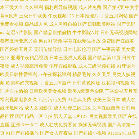
本三级大全
久久福利
福利所导航视频
成人片免费
国产第9页
中文字
幕bt原声
三级日韩欧美
午夜视频123
日本推理片
丁香五月网站
国产
免费看视频
极品成人色
成人黑料自拍
国产日韩欧美网站
国产无码
av
老湿A片影院
国产精品自拍偷拍
牛牛影院A片
日韩无码视频网站
都市激情变态另类
男女91视频
字幕在线精品播放
免费国产在线看
国产婷婷五月天
无码传媒导航
日本电影伦理
国产午夜高清
美女黄
色18
亚洲午夜精品视频
日本三级成人观看
国产精品第12页
日韩午
夜场
成人视频高清免费
伦理在线影视
成人三级视频在线
91理论片
欧美日韩性爱福利
av午夜探花福利
精品毛片
久久叉叉
另类人妖视
频
欧美熟妇穴视频
丁香五月V国产
日韩黄色网址
豆花福利视频
轮
理片自拍偷拍
日韩欧美美女视频
欧美A级黄色影院
丁香影视五月花
福利视频电影久久
污污污污免费
91金典免费
欧美三级日本
成人在
线吃瓜网站
成人岛国影院
成人动漫二区三区
久草在线最新
日韩精
品推荐
国产精品一区自拍
男人天堂
a片123
另类视频欧美
国产在线
直播
亚洲卡一卡二
成人在线免费看黄
操操无码视频
国产高清第一
页
91国产在线播放
国产女人夜夜做
国产在线小视频
91com
91豆花