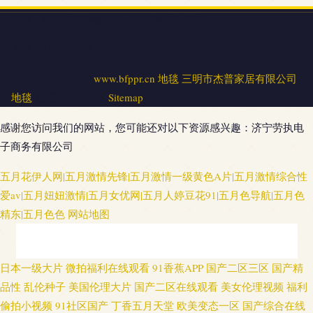
地址：將樂縣古鏞鎮(zhèn)府前東路3-37號
電話：1508008**
Copyright © 2026
www.bfppr.cn
地毯
三明市杰普家居有限公司
地毯
版權(quán)所有
Sitemap
感谢您访问我们的网站，您可能还对以下资源感兴趣：济宁劳执电
子商务有限公司
五月花伊人网|五月激情先锋|五月激情一级黄色A片|五月激情综合性
爱av|五月妞妞激情|五月女优网|五月人婷豆花91|五月色导航|五月色
精东|五月色色
网站地图
91微拍网 久久艹视频破解 变态另类色 国产欧美日韩另类 老司机激情影院 欧
日本一级大片
微拍福利在线观看
91香蕉APP
国产二区三区
国产精
品性
乱伦种子
美国伦理大片
国产二区在线观看
美女伦理视频
福利
美一二 香蕉视频在线播放 A片w影院 少妇人妻影院 久久国内精品 日韩另类
偷拍小视频
91社区国产
丁香五月天堂
欧美变态一区
国产综合在线