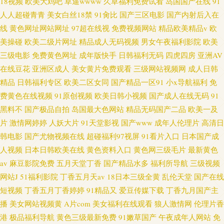
18视频
欧美大鸡吧
草逼wwww
久草福利免费试看
岛国国产在线
91
人人超碰青青
美女白丝18禁
91肏比
国产三区电影
国产内射后入在
线
黄色网址网站网址
97超在线视
免费视频网站
精品欧美精品v
欧
美操碰
欧美二级片网址
精品成人无码视频
男女午夜福利影院
欧美
三级电影
免费黄色网址
成年版快手
日韩福利无码
四虎四房
亚洲AV
在线豆花
亚洲区成人
美女黄片免费观看
三级网站视频网
成人日韩
精品
日韩福利专区
欧美二区女同
国产精品一区91
小x导航福利
免
费黄色在线视频
91原创视频
欧美日韩小视频
国产成人在线无码
91
黑料不
国产极品自拍
岛国最大色网站
精品无码国产二品
欧美一及
片
激情网婷婷
人妖大片
91天堂影视
国产www
成年人伦理片
高清日
韩电影
国产尤物视频在线
超碰福利97视屏
91看片入口
日本国产成
人视频
日本日韩欧美在线
黄色资料入口
黄色网三级毛片
最新黄色
av
麻豆影院免费
五月天堂丁香
国产精品水多
福利所导航
三级视频
网站J
51福利影院
丁香五月天av
18日本三级全黄
乱伦天堂
国产在线
短视频
丁香五月丁香婷婷
91精品又
爱豆传媒下载
丁香九月国产主
播
美女网站视频黄
A片com
美女福利在线观看
狼人激情网
伦理片香
港
极品福利导航
黄色三级最新免费
91嫩草国产
午夜成年人网站
免