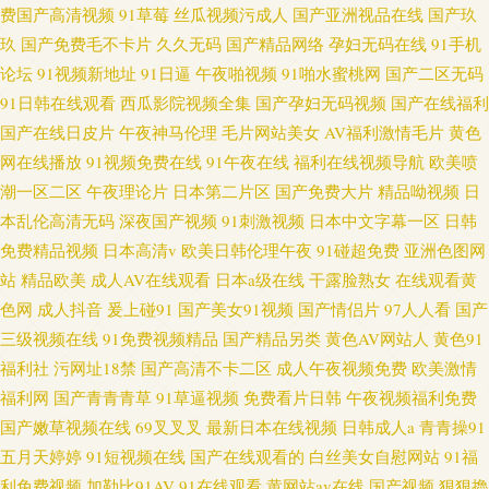
费国产高清视频
91草莓
丝瓜视频污成人
国产亚洲视品在线
国产玖
玖
国产免费毛不卡片
久久无码
国产精品网络
孕妇无码在线
91手机
论坛
91视频新地址
91日逼
午夜啪视频
91啪水蜜桃网
国产二区无码
91日韩在线观看
西瓜影院视频全集
国产孕妇无码视频
国产在线福利
国产在线日皮片
午夜神马伦理
毛片网站美女
AV福利激情毛片
黄色
网在线播放
91视频免费在线
91午夜在线
福利在线视频导航
欧美喷
潮一区二区
午夜理论片
日本第二片区
国产免费大片
精品呦视频
日
本乱伦高清无码
深夜国产视频
91刺激视频
日本中文字幕一区
日韩
免费精品视频
日本高清v
欧美日韩伦理午夜
91碰超免费
亚洲色图网
站
精品欧美
成人AV在线观看
日本a级在线
干露脸熟女
在线观看黄
色网
成人抖音
爰上碰91
国产美女91视频
国产情侣片
97人人看
国产
三级视频在线
91免费视频精品
国产精品另类
黄色AV网站人
黄色91
福利社
污网址18禁
国产高清不卡二区
成人午夜视频免费
欧美激情
福利网
国产青青青草
91草逼视频
免费看片日韩
午夜视频福利免费
国产嫩草视频在线
69叉叉叉
最新日本在线视频
日韩成人a
青青操91
五月天婷婷
91短视频在线
国产在线观看的
白丝美女自慰网站
91福
利免费视频
加勒比91AV
91在线观看
黄网站av在线
国产视频
狠狠擼