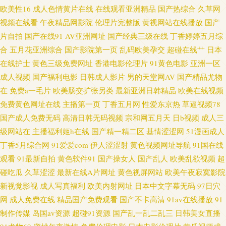
欧美性16
成人色情黄片在线
在线观看亚洲精品
国产热综合
久草网
码91 日本在线免费网 69国精产品自偷 超碰碰av 手机在线有码A片 超碰人人
视频在线看
午夜精品网影院
伦理片完整版
黄视网站在线播放
国产
片自拍
国产在线91
AV亚洲网址
国产经典三级在线
丁香婷婷五月综
草798 老司机av综合网 午夜情色影院 变态AV导航网 精品人妻一区 日韩精品
合
五月花亚洲综合
国产影院第一页
乱码欧美孕交
超碰在线艹
日本
在线护士
黄色三级免费网址
香港电影伦理片
91黄色电影
亚洲一区
大片 91竹菊国产 国产视频传媒色 欧美另类人与兽 午夜影院污 爱豆AV首页
成人视频
国产福利电影
日韩成人影片
男的天堂网AV
国产精品尤物
在
免费a一毛片
欧美肠交扩张另类
最新亚洲日韩精品
欧美在线视频
后入影院 日韩欧美国产17 91美女网站 东方AV在线观看 麻豆三级视频 神马影
免费黄色网址在线
主播第一页
丁香五月网
性爱东京热
草逼视频78
院午夜限制 超碰豆花AV 精东91 日韩欧美撸啊撸 91成长人版网 国产传媒91视
国产成人免费无码
高清日韩无码视频
宗和网五月天
日b视频
成人三
级网站在
主播福利姬h在线
国产精一精二区
基情涩涩网
51漫画成人
频 日韩专区视频 AV无码高清大片 九九黄视西瓜 神马午夜传媒 91视额 国产
丁香5月综合网
91爱爱com
伊人涩涩射
黄色视频网址导航
91国在线
观看
91最新自拍
黄色软件91
国产操女人
国产乱人
欧美乱欲视频
超
123页 免费熟女av 午夜私人福利 AB色电影官网 九九福利导航 天天搞穴 91主
碰吃瓜
久草涩涩
最新在线A片网址
黄色视屏网站
欧美午夜寂寞影院
新视觉影视
成人写真福利
欧美内射网址
日本中文字幕无码
97日穴
播共享福利 黑人探花色图 日本骚女日B 91大神com
网
成人免费在线
精品国产免费观看
国产不卡高清
91av在线播放
91
制作传媒
岛国av资源
超碰91资源
国产乱一乱二乱三
日韩美女直播