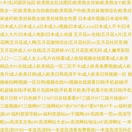
1卡2乱码新区仙踪
欧美熟女乱论图区|欧美熟女丝袜|欧美熟女V|欧美
熟女一区|欧美熟女自拍偷拍|欧美双插户外|欧美丝袜激情综合|欧美丝
袜迷歼|欧美丝袜熟女|欧美丝袜熟女性爱
日本成年视频|日本成年网|
日本成人|日本成人a|日本成人a视频|日本成人xxx|日本成人不卡|日本
成人大片|日本成人电影|日本成人动漫
五月花av在线|五月花A片|五月
花网|五月花成人网|五月花激情综合|五月花社区av|五月花社区亚洲|
五月花婷成人AV在线|五月花婷婷AV|五月花亚洲无码
成人嫩草影院
入口一二三|成人女人a毛片在线看|成人欧陆视频在线观看|成人欧美
精品大91在线|成人欧美精品一区二区不卡|成人欧美免费视频|成人欧
美片|成人欧美日韩|成人欧美日韩高清不卡|成人欧美日韩视频一区
视
频偷拍网|视频一区日韩|视频在线91|视频在线观看日韩|手机超碰|手
机超碰在线|手机看片岛国神器|手机看片欧美|手机看片欧美日韩|手机
看片日韩
97日色插干123|97日在线看看|97三级片|97三级片操操|97
三级视频|97三级网|97三级网站|97色97|97色97爱|97色97干
av福利资
源|AV福利资源导航|av福利资源站|av干骚网|AV高跟第一页|av高清导
航|av高清东京热|AV高清网站大全|av高清网站地址|AV高清网址
一本
道高清DVD|一本道高清码|一本道高清幕免费视烦|一本道高清无码在